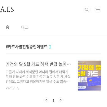
본문 바로가기
A.I.S
홈
태그
카드사별진행중인이벤트
1
가정의 달 5월 카드 혜택 반값 놀이공원, 국내외 여행
고물가 시대에 외식뿐만 아니라 집에서 해먹기
위해 장을 봐도 여유를 가지기 쉽지 않은 게 사실
인데요, 그렇다고 침울하게만 있을 수도 없습니
다. 이럴 때는 좀 더 저렴한 방법을 찾아 적용해
2023. 5. 5.
보는 것은 어떨까요? 5월에 활용할 수 있는 카드
혜택을 간단히 정리해 보았어요. 조금이나마 도
움이 되면 좋겠네요. 5월의 카드 혜택 놀이공원
1
롯데월드 롯데카드 서울 / 부산 50% 즉시 할인